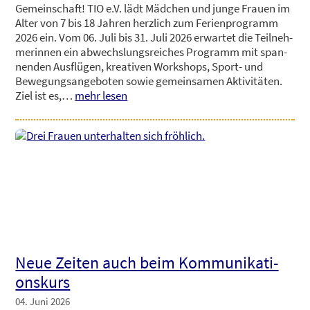
Gemein­schaft! TIO e.V. lädt Mäd­chen und jun­ge Frau­en im
Alter von 7 bis 18 Jah­ren herz­lich zum Feri­en­pro­gramm
KON­TAKT
2026 ein. Vom 06. Juli bis 31. Juli 2026 erwar­tet die Teil­neh­
me­rin­nen ein abwechs­lungs­rei­ches Pro­gramm mit span­
nen­den Aus­flü­gen, krea­ti­ven Work­shops, Sport- und
Bewe­gungs­an­ge­bo­ten sowie gemein­sa­men Akti­vi­tä­ten.
Ziel ist es,…
mehr lesen
Neue Zei­ten auch beim Kom­mu­ni­ka­ti­
ons­kurs
04. Juni 2026