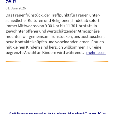
zeit!
01. Juni 2026
Das Frau­en­früh­stück, der Treff­punkt für Frau­en unter­
schied­li­cher Kul­tu­ren und Reli­gio­nen, fin­det ab sofort
immer Mitt­wochs von 9.30 Uhr bis 11.30 Uhr statt. In
gewohn­ter offe­ner und wert­schät­zen­der Atmo­sphä­re
möch­ten wir gemein­sam früh­stü­cken, uns aus­tau­schen,
neue Kon­tak­te knüp­fen und von­ein­an­der ler­nen. Frau­en
mit klei­nen Kin­dern sind herz­lich will­kom­men. Für eine
begrenz­te Anzahl an Kin­dern wird wäh­rend…
mehr lesen
„Kräf­te­sam­meln für den Herbst” am Kie­