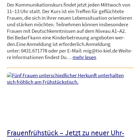
Der Kom­mu­ni­ka­ti­ons­kurs fin­det jetzt jeden Mitt­woch von
11–13 Uhr statt. Der Kurs ist ein Tref­fen für geflüch­te­te
Frau­en, die sich in ihrer neu­en Lebens­si­tua­ti­on ori­en­tie­ren
und stär­ken möch­ten. Teil­neh­men kön­nen ins­be­son­de­re
Frau­en mit Deutsch­kennt­nis­sen auf dem Niveau A1–A2.
Bei Bedarf kann eine Kin­der­be­treu­ung ange­bo­ten wer­
den.Eine Anmel­dung ist erfor­der­lich.Anmel­dung
unter: 0431.671778 oder per E‑Mail: mig@tio-kiel.de Wei­te­
re Infor­ma­tio­nen fin­dest Du…
mehr lesen
Frau­en­früh­stück – Jetzt zu neu­er Uhr­