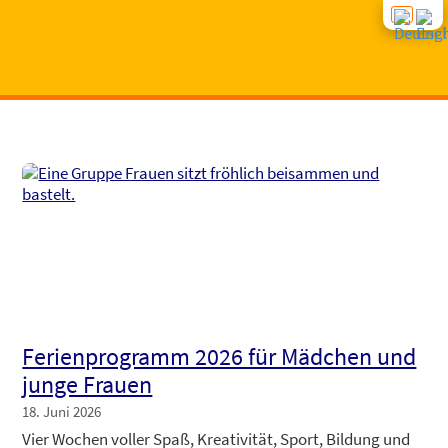
START
NEWS
BERA­TUNG
KUR­SE
Feri­en­pro­gramm 2026 für Mäd­chen und
INTE­GRA­TI­ONS­KUR­SE
SPEN­DEN
jun­ge Frau­en
18. Juni 2026
GRUP­PEN­AN­GE­BO­TE
ÜBER UNS
Vier Wochen vol­ler Spaß, Krea­ti­vi­tät, Sport, Bil­dung und